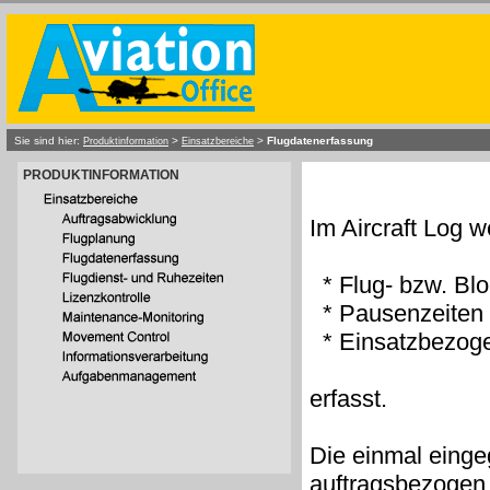
Sie sind hier:
>
>
Flugdatenerfassung
Produktinformation
Einsatzbereiche
PRODUKTINFORMATION
Im Aircraft Log 
* Flug- bzw. Blo
* Pausenzeiten
* Einsatzbezog
erfasst.
Die einmal einge
auftragsbezogen 