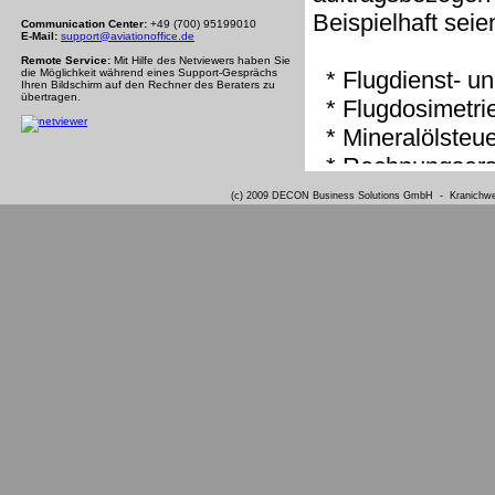
Beispielhaft seie
Communication Center:
+49 (700) 95199010
E-Mail:
support@aviationoffice.de
Remote Service:
Mit Hilfe des Netviewers haben Sie
die Möglichkeit während eines Support-Gesprächs
* Flugdienst- u
Ihren Bildschirm auf den Rechner des Beraters zu
übertragen.
* Flugdosimetrie
* Mineralölsteu
* Rechnungserst
* Spesenabrec
(c) 2009 DECON Business Solutions GmbH - Kranichweg
und vieles mehr.
Um die Flugdaten
Aviation Office e
Detaillierte Info